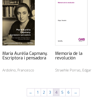
Maria Aurèlia Capmany.
Memoria de la
Escriptora i pensadora
revolución
Ardolino, Francesco
Straehle Porras, Edgar
←
1
2
3
4
5
6
→