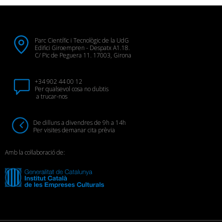
Parc Científic i Tecnològic de la UdG
Edifici Giroempren - Despatx A1.18.
C/ Pic de Peguera 11. 17003, Girona
+34 902 44 00 12
Per qualsevol cosa no dubtis
a trucar-nos
De dilluns a divendres de 9h a 14h
Per visites demanar cita prèvia
Amb la col·laboració de: