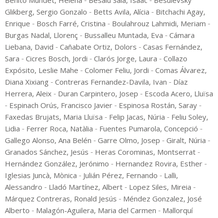
-
-
Benito Mundet, Helena
Besalú Sala, Isaac
Besuievsky
-
-
Glikberg, Sergio Gonzalo
Betts Avila, Alícia
Bitchachi Agay,
-
-
-
Enrique
Bosch Farré, Cristina
Boulahrouz Lahmidi, Meriam
-
-
Burgas Nadal, Llorenç
Bussalleu Muntada, Eva
Cámara
-
-
Liebana, David
Cañabate Ortiz, Dolors
Casas Fernández,
-
-
-
Sara
Cicres Bosch, Jordi
Clarós Jorge, Laura
Collazo
-
-
Expósito, Leslie Mahe
Colomer Feliu, Jordi
Comas Álvarez,
-
-
Diana Xixiang
Contreras Fernandez-Davila, Ivan
Díaz
-
-
Herrera, Aleix
Duran Carpintero, Josep
Escoda Acero, Lluïsa
-
-
-
Espinach Orús, Francisco Javier
Espinosa Rostán, Saray
-
-
Faxedas Brujats, Maria Lluïsa
Felip Jacas, Núria
Feliu Soley,
-
-
-
Lidia
Ferrer Roca, Natàlia
Fuentes Pumarola, Concepció
-
-
-
Gallego Alonso, Ana Belén
Garre Olmo, Josep
Giralt, Núria
-
-
Granados Sánchez, Jesús
Heras Corominas, Montserrat
-
-
Hernández González, Jerónimo
Hernandez Rovira, Esther
-
-
Iglesias Juncà, Mònica
Julián Pérez, Fernando
Lalli,
-
-
-
Alessandro
Lladó Martínez, Albert
Lopez Siles, Mireia
-
Márquez Contreras, Ronald Jesús
Méndez Gonzalez, José
-
-
Alberto
Malagón-Aguilera, Maria del Carmen
Mallorquí