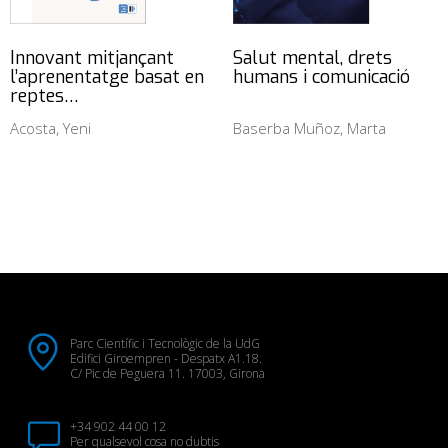
Innovant mitjançant
Salut mental, drets
l’aprenentatge basat en
humans i comunicació
reptes…
Acosta, Yeni
Baserba Muñoz, Marta
Parc Científic i Tecnològic de la UdG
Edifici Giroempren - Despatx A1.18.
C/ Pic de Peguera 11. 17003, Girona
+34 902 44 00 12
Per qualsevol cosa no dubtis