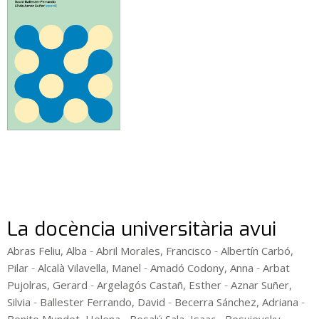
La docència universitària avui
-
-
Abras Feliu, Alba
Abril Morales, Francisco
Albertín Carbó,
-
-
-
Pilar
Alcalà Vilavella, Manel
Amadó Codony, Anna
Arbat
-
-
Pujolras, Gerard
Argelagós Castañ, Esther
Aznar Suñer,
-
-
-
Silvia
Ballester Ferrando, David
Becerra Sánchez, Adriana