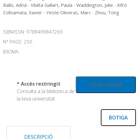
-
-
-
Ballo, Adrià
Vilalta Gallart, Paula
Waddington, Julie
Xifró
-
-
Collsamata, Xavier
Yeste Oliveras, Marc
Zhou, Tong
ISBN/ISSN:
9788499847269
N° PAGS: 250
IDIOMA:
* Accés restringit
VEURE ONLINE
Consulta a la biblioteca de
la teva universitat
BOTIGA
DESCRIPCIÓ