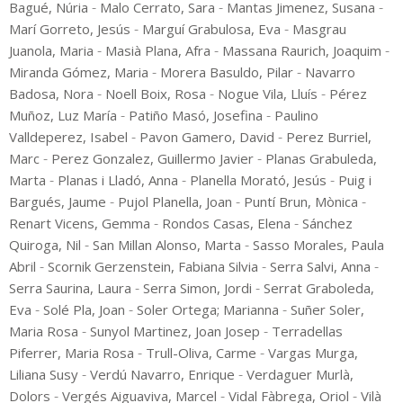
-
-
-
Bagué, Núria
Malo Cerrato, Sara
Mantas Jimenez, Susana
-
-
Marí Gorreto, Jesús
Marguí Grabulosa, Eva
Masgrau
-
-
-
Juanola, Maria
Masià Plana, Afra
Massana Raurich, Joaquim
-
-
Miranda Gómez, Maria
Morera Basuldo, Pilar
Navarro
-
-
-
Badosa, Nora
Noell Boix, Rosa
Nogue Vila, Lluís
Pérez
-
-
Muñoz, Luz María
Patiño Masó, Josefina
Paulino
-
-
Valldeperez, Isabel
Pavon Gamero, David
Perez Burriel,
-
-
Marc
Perez Gonzalez, Guillermo Javier
Planas Grabuleda,
-
-
-
Marta
Planas i Lladó, Anna
Planella Morató, Jesús
Puig i
-
-
-
Bargués, Jaume
Pujol Planella, Joan
Puntí Brun, Mònica
-
-
Renart Vicens, Gemma
Rondos Casas, Elena
Sánchez
-
-
Quiroga, Nil
San Millan Alonso, Marta
Sasso Morales, Paula
-
-
-
Abril
Scornik Gerzenstein, Fabiana Silvia
Serra Salvi, Anna
-
-
Serra Saurina, Laura
Serra Simon, Jordi
Serrat Graboleda,
-
-
-
Eva
Solé Pla, Joan
Soler Ortega; Marianna
Suñer Soler,
-
-
Maria Rosa
Sunyol Martinez, Joan Josep
Terradellas
-
-
Piferrer, Maria Rosa
Trull-Oliva, Carme
Vargas Murga,
-
-
Liliana Susy
Verdú Navarro, Enrique
Verdaguer Murlà,
-
-
-
Dolors
Vergés Aiguaviva, Marcel
Vidal Fàbrega, Oriol
Vilà