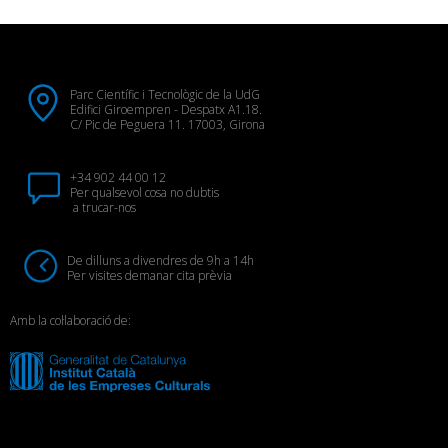
Parc Científic i Tecnològic de la UdG
Edifici Giroempren - Despatx A1.18.
C/ Pic de Peguera 11. 17003, Girona
+34 902 44 00 12
Per qualsevol cosa no dubtis
a trucar-nos
De dilluns a divendres de 9h a 14h
Per visites demanar cita prèvia
Amb la col·laboració de: