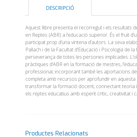
DESCRIPCIÓ
Aquest llibre presenta el recorregut i els resultat
en Reptes (ABR) a l’educació superior. És el fruit d’un
participat prop d’una vintena d’autors. La seva elab
Pallach i de la Facultat d’Educació i Psicologia de la 
perseverança de totes les persones implicades. L’
pràctiques d’ABR en la formació de mestres, l’educac
professional, incorporant també les aportacions de 
completa amb recursos per aprofundir en aquesta m
transformar la formació docent, connectant teoria 
els reptes educatius amb esperit crític, creativitat i 
Productes Relacionats