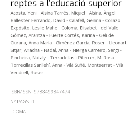
reptes a l’educació superior
-
-
-
Acosta, Yeni
Alsina Tarrés, Miquel
Alsina, Àngel
-
-
Ballester Ferrando, David
Calafell, Genina
Collazo
-
-
Expósito, Leslie Mahe
Colomà, Elisabet
del Valle
-
-
Gómez, Arantza
Fuerte Cortés, Karina
Geli de
-
-
Ciurana, Anna María
Giménez García, Roser
Lleonart
-
-
-
Sitjar, Ariadna
Nadal, Anna
Nierga Carreiro, Sergi
-
-
Pincheira, Nataly
Terradellas i Piferrer, M. Rosa
-
-
Torrecillas Sanllehí, Anna
Vilà Suñé, Montserrat
Vilà
Vendrell, Roser
ISBN/ISSN:
9788499847474
N° PAGS: 0
IDIOMA: