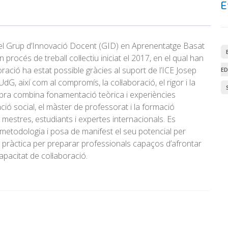
E
s del Grup d’Innovació Docent (GID) en Aprenentatge Basat
 procés de treball col·lectiu iniciat el 2017, en el qual han
oració ha estat possible gràcies al suport de l’ICE Josep
ED
UdG, així com al compromís, la col·laboració, el rigor i la
obra combina fonamentació teòrica i experiències
ió social, el màster de professorat i la formació
mestres, estudiants i expertes internacionals. Es
etodologia i posa de manifest el seu potencial per
i pràctica per preparar professionals capaços d’afrontar
capacitat de col·laboració.