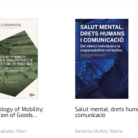
logy of Mobility:
Salut mental, drets hum
tion of Goods…
comunicació
abater, Marc
Baserba Muñoz, Marta