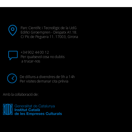
Parc Científic i Tecnològic de la UdG
Edifici Giroempren - Despatx A1.18.
C/ Pic de Peguera 11. 17003, Girona
+34 902 44 00 12
Per qualsevol cosa no dubtis
a trucar-nos
De dilluns a divendres de 9h a 14h
Per visites demanar cita prèvia
Amb la col·laboració de: