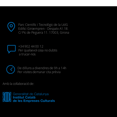
Parc Científic i Tecnològic de la UdG
Edifici Giroempren - Despatx A1.18.
C/ Pic de Peguera 11. 17003, Girona
+34 902 44 00 12
Per qualsevol cosa no dubtis
a trucar-nos
De dilluns a divendres de 9h a 14h
Per visites demanar cita prèvia
Amb la col·laboració de: