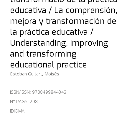
educativa / La comprensión,
mejora y transformación de
la práctica educativa /
Understanding, improving
and transforming
educational practice
Esteban Guitart, Moisès
ISBN/ISSN:
9788499844343
N° PAGS: 298
IDIOMA: