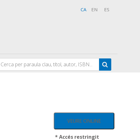
CA
EN
ES
VEURE ONLINE
* Accés restringit