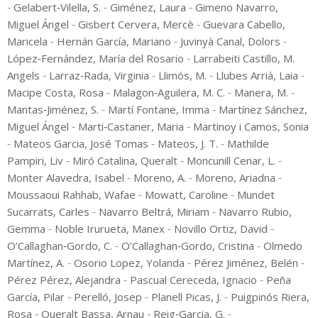
-
-
-
Gelabert‑Vilella, S.
Giménez, Laura
Gimeno Navarro,
-
-
Miguel Ángel
Gisbert Cervera, Mercè
Guevara Cabello,
-
-
-
Maricela
Hernán García, Mariano
Juvinyà Canal, Dolors
-
López‑Fernández, María del Rosario
Larrabeiti Castillo, M.
-
-
-
-
Angels
Larraz‑Rada, Virginia
Llimós, M.
Llubes Arrià, Laia
-
-
-
Macipe Costa, Rosa
Malagon‑Aguilera, M. C.
Manera, M.
-
-
Mantas‑Jiménez, S.
Martí Fontane, Imma
Martínez Sánchez,
-
-
Miguel Ángel
Marti‑Castaner, Maria
Martinoy i Camos, Sonia
-
-
-
Mateos Garcia, José Tomas
Mateos, J. T.
Mathilde
-
-
-
Pampiri, Liv
Miró Catalina, Queralt
Moncunill Cenar, L.
-
-
-
Monter Alavedra, Isabel
Moreno, A.
Moreno, Ariadna
-
-
Moussaoui Rahhab, Wafae
Mowatt, Caroline
Mundet
-
-
Sucarrats, Carles
Navarro Beltrá, Miriam
Navarro Rubio,
-
-
-
Gemma
Noble Irurueta, Manex
Novillo Ortiz, David
-
-
O’Callaghan‑Gordo, C.
O’Callaghan‑Gordo, Cristina
Olmedo
-
-
-
Martínez, A.
Osorio Lopez, Yolanda
Pérez Jiménez, Belén
-
-
Pérez Pérez, Alejandra
Pascual Cereceda, Ignacio
Peña
-
-
-
García, Pilar
Perelló, Josep
Planell Picas, J.
Puigpinós Riera,
-
-
-
Rosa
Queralt Bassa, Arnau
Reig‑Garcia, G.