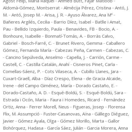
-
-
Agost Felip, María Raquel
Ahmed Butt, Fajar Matloob
-
-
Aldomà‑Gómez, Montserrat
Almécija Pérez, Cristina
Antó, J.
-
-
-
-
M.
Antó, Josep M.
Arisa, J. R.
Ayuso Álvarez, Ana Mª
-
-
Bañeres Argilés, Cecilia
Barrio Díez, Isabel
Batlle i Amat,
-
-
-
-
Pau
Bellido Izquierdo, Paula
Benavides, FB
Bocio, A.
-
-
Bonhoure, Isabelle
Bonmatí‑Tomàs, A.
Borràs Calvo,
-
-
-
Gabriel
Bosch‑Farré, C.
Brunet Rivero, Gemma
Caballero
-
-
Gómez, Fernanda María
Cabezas Peña, Carmen
Cabezas, C.
-
-
-
-
Cancino Sepúlveda, Anselmo
Capella, J.
Carrión, Carme
-
-
-
Castell, C.
Castilla Catalán, Anahí
Cisneros Pinet, Carla
-
-
-
Comellas‑Sáenz, P.
Cots Vilaseca, A.
Cubillo Llanes, Jara
-
-
Cuxart‑Graell, Alba
Díaz Crespo, Elena
de Gracia Alcaide,
-
-
-
Irene
del Campo Giménez, María
Dorado Castaño, E.
-
-
-
Dorado‑Castaño, A. D.
Esqué‑Boldú, S.
Esqué‑Boldú, Sara
-
-
Estrada i Ocón, Maria
Faura i Homedes, Ricard
Fernández
-
-
-
Ortiz, Anna
Ferrer Morell, Neus
Figueras, Josep
Florensa
-
-
Flix, M. Assumpció
Fuster‑Casanovas, Aïna
Gállego Diéguez,
-
-
-
Javier
Gómez Ayala, Olga
Gómez Morillo, Marta
Gallor
-
-
Bohórquez, Hadasa
García Sáez, Julián
Garcia Morera, Anna