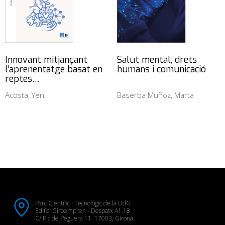
Innovant mitjançant
Salut mental, drets
l’aprenentatge basat en
humans i comunicació
reptes…
Acosta, Yeni
Baserba Muñoz, Marta
Parc Científic i Tecnològic de la UdG
Edifici Giroempren - Despatx A1.18.
C/ Pic de Peguera 11. 17003, Girona