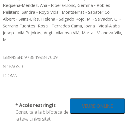
-
-
Requena‑Méndez, Ana
Ribera‑Llonc, Gemma
Robles
-
-
Pellitero, Sandra
Royo Vidal, Montserrat
Sabater Coll,
-
-
-
-
Albert
Sainz‑Elías, Helena
Salgado Rojo, M.
Salvador, G.
-
-
Serrano Fuentes, Rosa
Terrades Cama, Joana
Vidal‑Alaball,
-
-
-
Josep
Vilà Pujolràs, Angi
Vilanova Vilà, Marta
Vilanova‑Vilà,
M.
ISBN/ISSN:
9788499847009
N° PAGS: 0
IDIOMA:
* Accés restringit
VEURE ONLINE
Consulta a la biblioteca de
la teva universitat