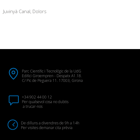
Juvinyà Canal, Dolors
Parc Científic i Tecnològic de la UdG
Edifici Giroempren - Despatx A1.18.
C/ Pic de Peguera 11. 17003, Girona
+34 902 44 00 12
Per qualsevol cosa no dubtis
a trucar-nos
De dilluns a divendres de 9h a 14h
Per visites demanar cita prèvia