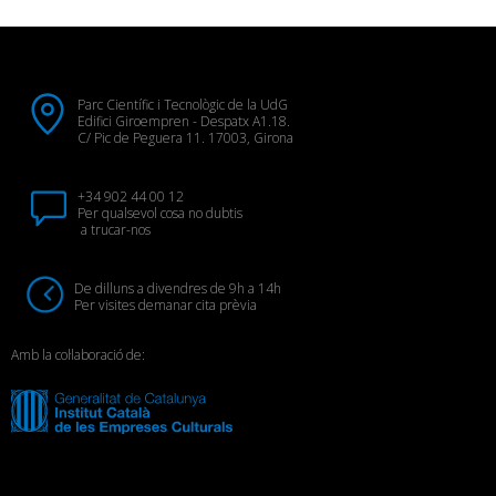
Parc Científic i Tecnològic de la UdG
Edifici Giroempren - Despatx A1.18.
C/ Pic de Peguera 11. 17003, Girona
+34 902 44 00 12
Per qualsevol cosa no dubtis
a trucar-nos
De dilluns a divendres de 9h a 14h
Per visites demanar cita prèvia
Amb la col·laboració de: