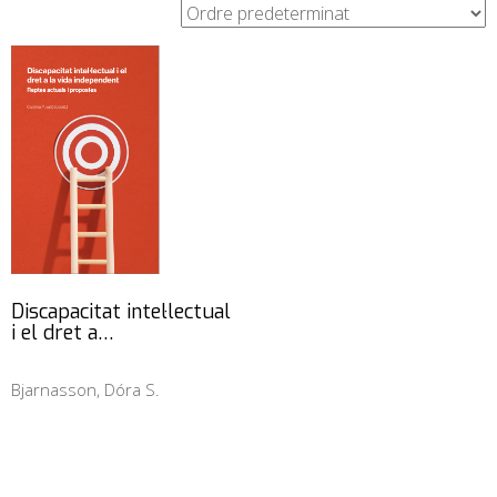
Discapacitat intel·lectual
i el dret a…
Bjarnasson, Dóra S.