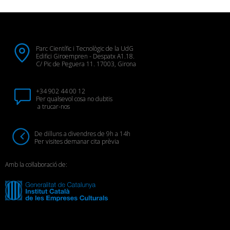
Parc Científic i Tecnològic de la UdG
Edifici Giroempren - Despatx A1.18.
C/ Pic de Peguera 11. 17003, Girona
+34 902 44 00 12
Per qualsevol cosa no dubtis
a trucar-nos
De dilluns a divendres de 9h a 14h
Per visites demanar cita prèvia
Amb la col·laboració de: