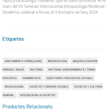
l’època tardoantiga i medieval i que es varen presentar en el
marc del VII Seminari Internacional d’Arqueologia Medieval i
Moderna, celebrat a Roses el 3 d’octubre de l’any 2024.
Etiquetes
AIXECAMENTS-I-REBELLIONS
ARQUEOLOGIA
ARQUEOLOGIA PER
PERÍODE / REGIÓ
HISTÒRIA
HISTÒRIA: ESDEVENIMENTS I TEMES
ESPECÍFICS
HUMANITATS
QÜESTIONS I PROCESSOS SOCIALS
REVOLUCIONS
SOCIETAT I CIÈNCIES SOCIALS
SOCIETAT I CULTURA:
GENERAL
VIOLÈNCIA EN LA SOCIETAT
Productes Relacionats