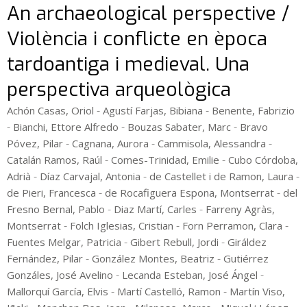
An archaeological perspective /
Violència i conflicte en època
tardoantiga i medieval. Una
perspectiva arqueològica
-
-
Achón Casas, Oriol
Agustí Farjas, Bibiana
Benente, Fabrizio
-
-
-
Bianchi, Ettore Alfredo
Bouzas Sabater, Marc
Bravo
-
-
-
Póvez, Pilar
Cagnana, Aurora
Cammisola, Alessandra
-
-
Catalán Ramos, Raúl
Comes-Trinidad, Emilie
Cubo Córdoba,
-
-
-
Adrià
Díaz Carvajal, Antonia
de Castellet i de Ramon, Laura
-
-
de Pieri, Francesca
de Rocafiguera Espona, Montserrat
del
-
-
Fresno Bernal, Pablo
Diaz Martí, Carles
Farreny Agràs,
-
-
-
Montserrat
Folch Iglesias, Cristian
Forn Perramon, Clara
-
-
Fuentes Melgar, Patricia
Gibert Rebull, Jordi
Giráldez
-
-
Fernández, Pilar
González Montes, Beatriz
Gutiérrez
-
-
Gonzáles, José Avelino
Lecanda Esteban, José Ángel
-
-
Mallorquí García, Elvis
Martí Castelló, Ramon
Martín Viso,