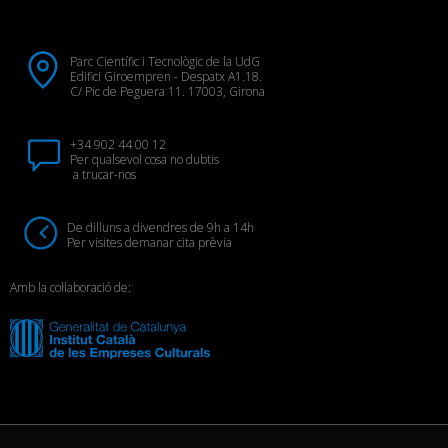
Parc Científic i Tecnològic de la UdG
Edifici Giroempren - Despatx A1.18.
C/ Pic de Peguera 11. 17003, Girona
+34 902 44 00 12
Per qualsevol cosa no dubtis
a trucar-nos
De dilluns a divendres de 9h a 14h
Per visites demanar cita prèvia
Amb la col·laboració de: