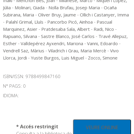
-
-
-
Iñaki
Menchon Bes, Joan
Milanese, Marco
Miquel i López,
-
-
-
Júlia
Molinari, Giada
Nolla Brufau, Josep Maria
Ocaña
-
-
Subirana, Maria
Oliver Bruy, Jaume
Ollich i Castanyer, Imma
-
-
-
Palahí Grimal, Lluís
Pancorbo Picó, Ainhoa
Pascual
-
-
-
Marquinez, Asier
Pratdesaba Sala, Albert
Radi, Nico
-
-
Rapuano, Silvana
Sastre Blanco, José Carlos
Travé Allepuz,
-
-
-
Esther
Valldepérez Ayxendri, Mariona
Vanni, Edoardo
-
-
Vendrell Saz, Màrius
Viladrich i Grau, Maria Mercè
Vivo
-
-
Llorca, Jordi
Yuste Burgos, Luis Miguel
Zocco, Simone
ISBN/ISSN:
9788499847160
N° PAGS: 0
IDIOMA:
* Accés restringit
VEURE ONLINE
Consulta a la biblioteca de