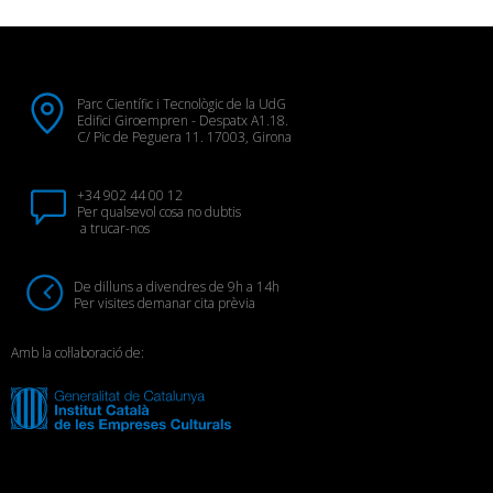
Parc Científic i Tecnològic de la UdG
Edifici Giroempren - Despatx A1.18.
C/ Pic de Peguera 11. 17003, Girona
+34 902 44 00 12
Per qualsevol cosa no dubtis
a trucar-nos
De dilluns a divendres de 9h a 14h
Per visites demanar cita prèvia
Amb la col·laboració de: