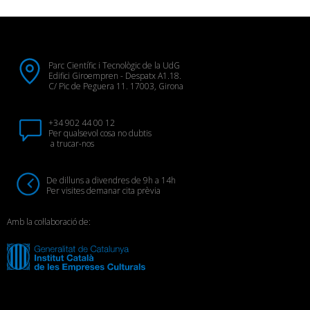
Parc Científic i Tecnològic de la UdG
Edifici Giroempren - Despatx A1.18.
C/ Pic de Peguera 11. 17003, Girona
+34 902 44 00 12
Per qualsevol cosa no dubtis
a trucar-nos
De dilluns a divendres de 9h a 14h
Per visites demanar cita prèvia
Amb la col·laboració de: