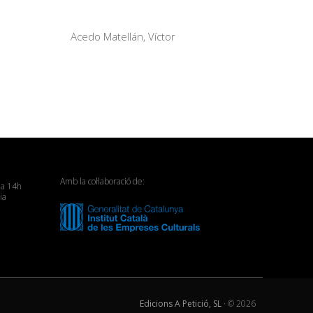
Acedo Matellán, Víctor
Amb la col·laboració de:
 a 14h
ia
Edicions A Petició, SL
· ©
2026