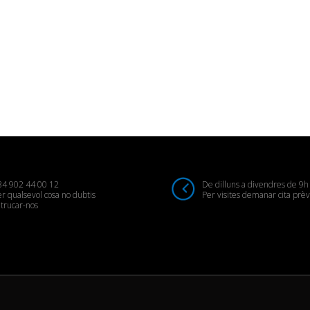
34 902 44 00 12
De dilluns a divendres de 9h
r qualsevol cosa no dubtis
Per visites demanar cita prèv
trucar-nos