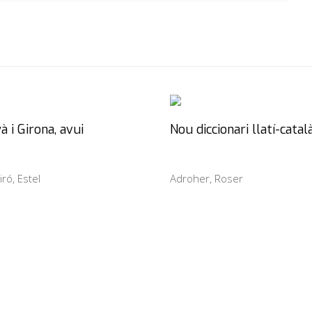
à i Girona, avui
Nou diccionari llatí-catal
iró, Estel
Adroher, Roser