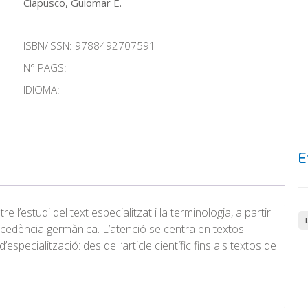
Ciapusco, Guiomar E.
ISBN/ISSN:
9788492707591
N° PAGS:
IDIOMA:
E
re l’estudi del text especialitzat i la terminologia, a partir
ocedència germànica. L’atenció se centra en textos
especialització: des de l’article científic fins als textos de