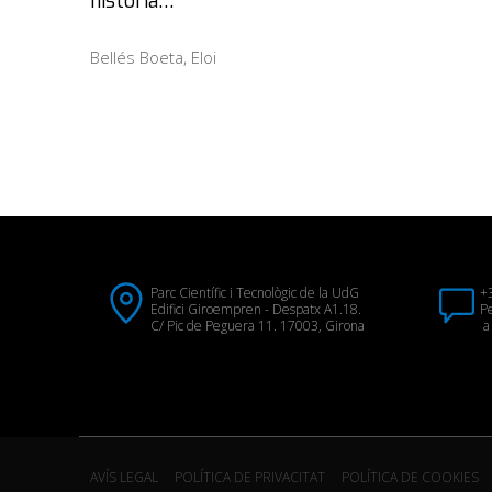
història…
Bellés Boeta, Eloi
Parc Científic i Tecnològic de la UdG
+
Edifici Giroempren - Despatx A1.18.
Pe
C/ Pic de Peguera 11. 17003, Girona
a 
AVÍS LEGAL
POLÍTICA DE PRIVACITAT
POLÍTICA DE COOKIES