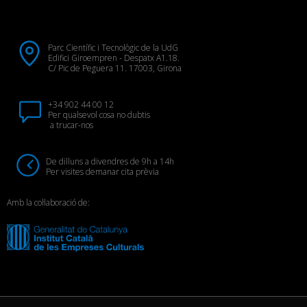
Parc Científic i Tecnològic de la UdG
Edifici Giroempren - Despatx A1.18.
C/ Pic de Peguera 11. 17003, Girona
+34 902 44 00 12
Per qualsevol cosa no dubtis
a trucar-nos
De dilluns a divendres de 9h a 14h
Per visites demanar cita prèvia
Amb la col·laboració de: