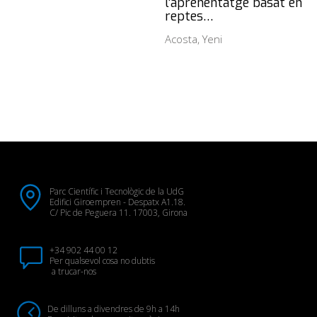
l’aprenentatge basat en
reptes…
Acosta, Yeni
Parc Científic i Tecnològic de la UdG
Edifici Giroempren - Despatx A1.18.
C/ Pic de Peguera 11. 17003, Girona
+34 902 44 00 12
Per qualsevol cosa no dubtis
a trucar-nos
De dilluns a divendres de 9h a 14h