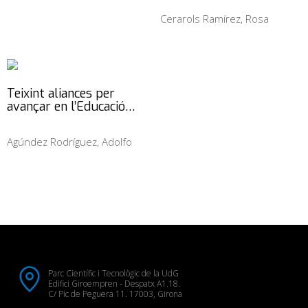
Cerarols Ramírez, Rosa
Teixint aliances per
avançar en l’Educació…
Agúndez Rodríguez, Adolfo
Parc Científic i Tecnològic de la UdG
Edifici Giroempren - Despatx A1.18.
C/ Pic de Peguera 11. 17003, Girona