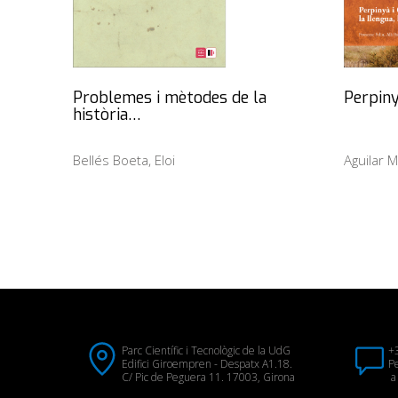
Problemes i mètodes de la
Perpiny
història…
Bellés Boeta, Eloi
Aguilar M
Parc Científic i Tecnològic de la UdG
+
Edifici Giroempren - Despatx A1.18.
Pe
C/ Pic de Peguera 11. 17003, Girona
a 