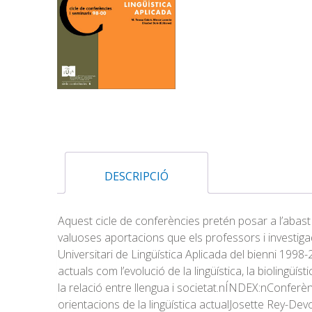
DESCRIPCIÓ
Aquest cicle de conferències pretén posar a l’abast d
valuoses aportacions que els professors i investigad
Universitari de Lingüística Aplicada del bienni 1998
actuals com l’evolució de la lingüística, la biolingüís
la relació entre llengua i societat.nÍNDEX:nConfe
orientacions de la lingüística actualJosette Rey-De