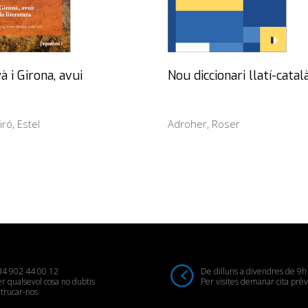
à i Girona, avui
Nou diccionari llatí-catal
iró, Estel
Adroher, Roser
34 902 44 00 12
De dilluns a divendres de 9h
r qualsevol cosa no dubtis
Per visites demanar cita prèv
trucar-nos