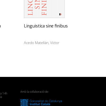
à
Linguistica sine finibus
Acedo Matellán, Víctor
Amb la col·laboració de:
 a 14h
ia