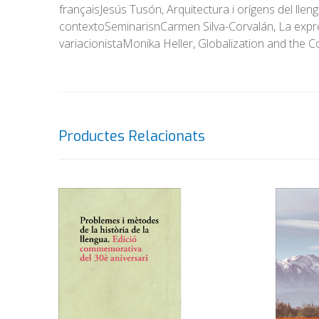
françaisJesús Tusón, Arquitectura i orígens del llen
contextoSeminarisnCarmen Silva-Corvalán, La expre
variacionistaMonika Heller, Globalization and the
Productes Relacionats