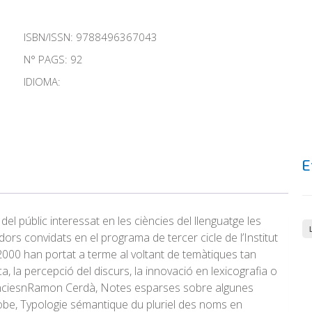
ISBN/ISSN:
9788496367043
N° PAGS: 92
IDIOMA:
E
el públic interessat en les ciències del llenguatge les
ors convidats en el programa de tercer cicle de l’Institut
-2000 han portat a terme al voltant de temàtiques tan
tica, la percepció del discurs, la innovació en lexicografia o
rènciesnRamon Cerdà, Notes esparses sobre algunes
vobe, Typologie sémantique du pluriel des noms en