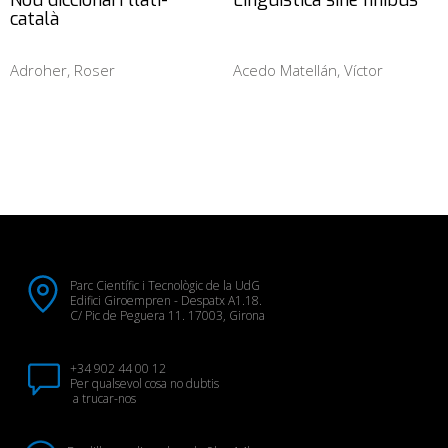
Nou diccionari llatí-
Linguistica sine finibus
català
Adroher, Roser
Acedo Matellán, Víctor
Parc Científic i Tecnològic de la UdG
Edifici Giroempren - Despatx A1.18.
C/ Pic de Peguera 11. 17003, Girona
+34 902 44 00 12
Per qualsevol cosa no dubtis
a trucar-nos