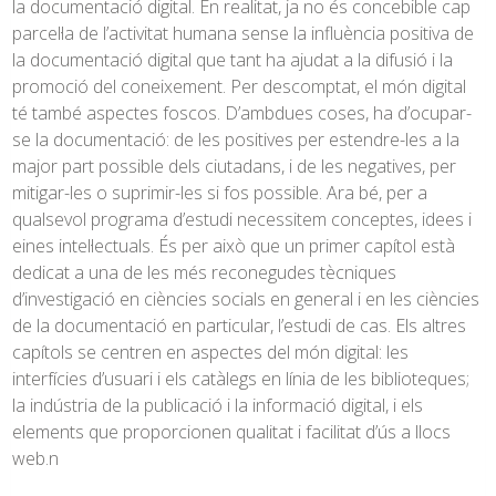
la documentació digital. En realitat, ja no és concebible cap
parcel·la de l’activitat humana sense la influència positiva de
la documentació digital que tant ha ajudat a la difusió i la
promoció del coneixement. Per descomptat, el món digital
té també aspectes foscos. D’ambdues coses, ha d’ocupar-
se la documentació: de les positives per estendre-les a la
major part possible dels ciutadans, i de les negatives, per
mitigar-les o suprimir-les si fos possible. Ara bé, per a
qualsevol programa d’estudi necessitem conceptes, idees i
eines intel·lectuals. És per això que un primer capítol està
dedicat a una de les més reconegudes tècniques
d’investigació en ciències socials en general i en les ciències
de la documentació en particular, l’estudi de cas. Els altres
capítols se centren en aspectes del món digital: les
interfícies d’usuari i els catàlegs en línia de les biblioteques;
la indústria de la publicació i la informació digital, i els
elements que proporcionen qualitat i facilitat d’ús a llocs
web.n