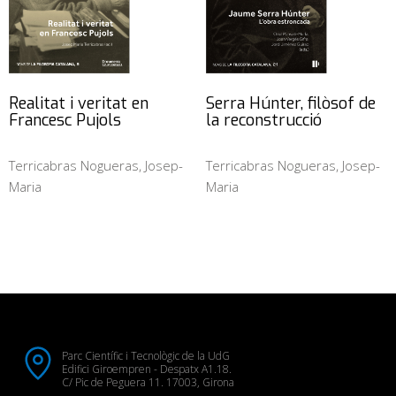
Realitat i veritat en
Serra Húnter, filòsof de
Francesc Pujols
la reconstrucció
Terricabras Nogueras, Josep-
Terricabras Nogueras, Josep-
Maria
Maria
Parc Científic i Tecnològic de la UdG
Edifici Giroempren - Despatx A1.18.
C/ Pic de Peguera 11. 17003, Girona