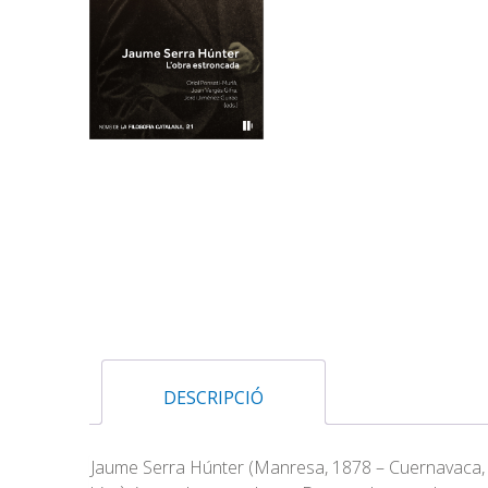
DESCRIPCIÓ
Jaume Serra Húnter (Manresa, 1878 – Cuernavaca, 