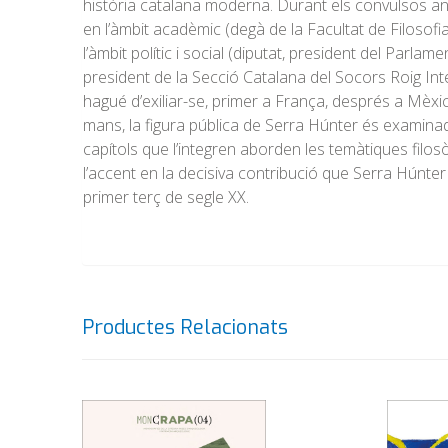
història catalana moderna. Durant els convulsos any
en l’àmbit acadèmic (degà de la Facultat de Filosofia
l’àmbit polític i social (diputat, president del Parla
president de la Secció Catalana del Socors Roig Inte
hagué d’exiliar-se, primer a França, després a Mèxic
mans, la figura pública de Serra Húnter és examinad
capítols que l’integren aborden les temàtiques filos
l’accent en la decisiva contribució que Serra Húnter 
primer terç de segle XX.
Productes Relacionats