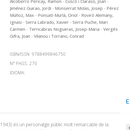
-
-
Alcoberro Pericay, Ramon
Cuscó i Clarasó, Joan
-
-
Jiménez Guirao, Jordi
Monserrat Molas, Josep
Pérez
-
-
Múñoz, Max
Ponsatí-Murlà, Oriol
Roviró Alemany,
-
-
Ignasi
Serra Labrado, Xavier
Serra Puche, Mari
-
-
Carmen
Terricabras Nogueras, Josep-Maria
Vergés
-
Gifra, Joan
Vilanou i Torrano, Conrad
ISBN/ISSN:
9788499846750
N° PAGS: 270
IDIOMA:
E
1943) és un personatge públic molt remarcable de la