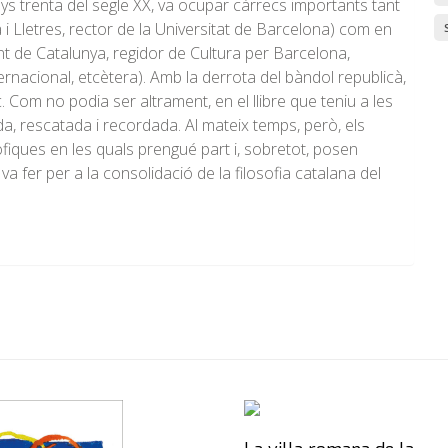
s trenta del segle XX, va ocupar càrrecs importants tant
 i Lletres, rector de la Universitat de Barcelona) com en
ment de Catalunya, regidor de Cultura per Barcelona,
rnacional, etcètera). Amb la derrota del bàndol republicà,
. Com no podia ser altrament, en el llibre que teniu a les
a, rescatada i recordada. Al mateix temps, però, els
òfiques en les quals prengué part i, sobretot, posen
va fer per a la consolidació de la filosofia catalana del