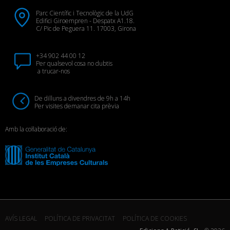
Parc Científic i Tecnològic de la UdG
Edifici Giroempren - Despatx A1.18.
C/ Pic de Peguera 11. 17003, Girona
+34 902 44 00 12
Per qualsevol cosa no dubtis
a trucar-nos
De dilluns a divendres de 9h a 14h
Per visites demanar cita prèvia
Amb la col·laboració de:
AVÍS LEGAL
POLÍTICA DE PRIVACITAT
POLÍTICA DE COOKIES