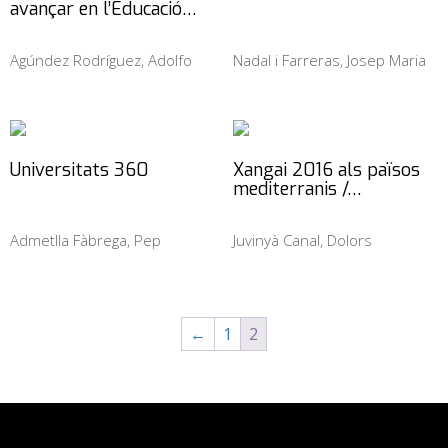
avançar en l’Educació…
Agúndez Rodríguez, Adolfo
Nadal i Farreras, Josep Maria
Universitats 360
Xangai 2016 als països
mediterranis /…
Admetlla Fàbrega, Pep
Juvinyà Canal, Dolors
←
1
2