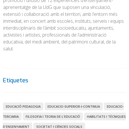
promoció i difusió de 12 experiències d’ensenyament-
aprenentatge de la UdG que suposen una vinculació,
extensió i col·laboració amb el territori, amb l’entorn més
immediat, en concert amb escoles, instituts, serveis i equips
interdisciplinaris de l’àmbit socioeducatiu, ajuntaments,
activistes i artistes, professionals de l’administració
educativa, del medi ambient, del patrimoni cultural, de la
salut.
Etiquetes
EDUCACIÓ PEDAGOGIA
EDUCACIO-SUPERIOR-I-CONTINUA
EDUCACIO-
TERCIARIA
FILOSOFIA I TEORIA DE L'EDUCACIÓ
HABILITATS I TÈCNIQUES
D'ENSENYAMENT
SOCIETAT I CIÈNCIES SOCIALS