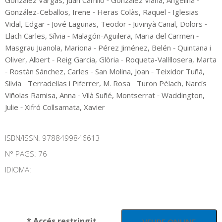
-
-
González Vargas, Juan Camilo
González Viana, Angelina
-
-
González-Ceballos, Irene
Heras Colàs, Raquel
Iglesias
-
-
-
Vidal, Edgar
Jové Lagunas, Teodor
Juvinyà Canal, Dolors
-
-
Llach Carles, Sílvia
Malagón-Aguilera, Maria del Carmen
-
-
Masgrau Juanola, Mariona
Pérez Jiménez, Belén
Quintana i
-
-
Oliver, Albert
Reig Garcia, Glòria
Roqueta-Vall·llosera, Marta
-
-
-
Rostàn Sánchez, Carles
San Molina, Joan
Teixidor Tuñá,
-
-
-
Silvia
Terradellas i Piferrer, M. Rosa
Turon Pèlach, Narcís
-
-
Viñolas Ramisa, Anna
Vilà Suñé, Montserrat
Waddington,
-
Julie
Xifró Collsamata, Xavier
ISBN/ISSN:
9788499846613
N° PAGS: 76
IDIOMA:
* Accés restringit