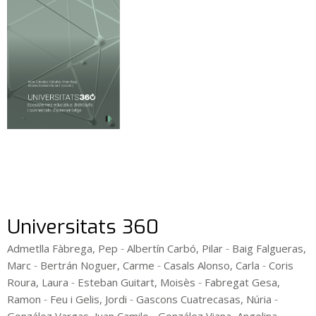
Universitats 360
-
-
Admetlla Fàbrega, Pep
Albertín Carbó, Pilar
Baig Falgueras,
-
-
-
Marc
Bertrán Noguer, Carme
Casals Alonso, Carla
Coris
-
-
Roura, Laura
Esteban Guitart, Moisès
Fabregat Gesa,
-
-
-
Ramon
Feu i Gelis, Jordi
Gascons Cuatrecasas, Núria