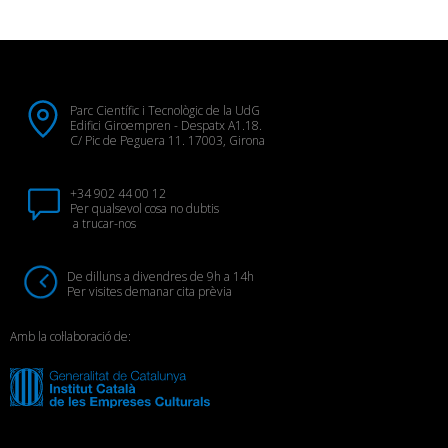
Parc Científic i Tecnològic de la UdG
Edifici Giroempren - Despatx A1.18.
C/ Pic de Peguera 11. 17003, Girona
+34 902 44 00 12
Per qualsevol cosa no dubtis
a trucar-nos
De dilluns a divendres de 9h a 14h
Per visites demanar cita prèvia
Amb la col·laboració de: