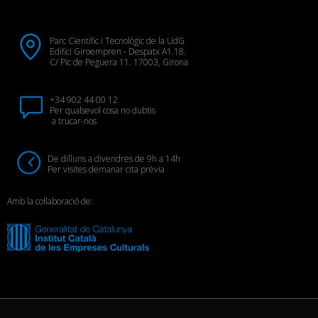
Parc Científic i Tecnològic de la UdG
Edifici Giroempren - Despatx A1.18.
C/ Pic de Peguera 11. 17003, Girona
+34 902 44 00 12
Per qualsevol cosa no dubtis
a trucar-nos
De dilluns a divendres de 9h a 14h
Per visites demanar cita prèvia
Amb la col·laboració de: