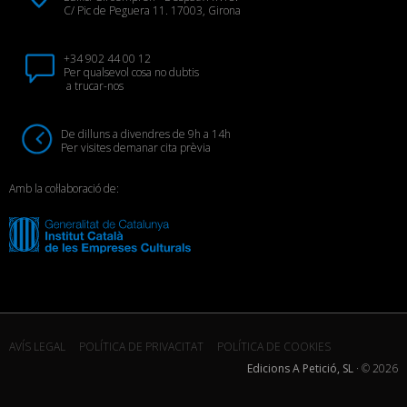
C/ Pic de Peguera 11. 17003, Girona
+34 902 44 00 12
Per qualsevol cosa no dubtis
a trucar-nos
De dilluns a divendres de 9h a 14h
Per visites demanar cita prèvia
Amb la col·laboració de:
AVÍS LEGAL
POLÍTICA DE PRIVACITAT
POLÍTICA DE COOKIES
Edicions A Petició, SL
· ©
2026