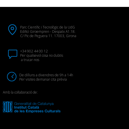
Parc Científic i Tecnològic de la UdG
Edifici Giroempren - Despatx A1.18.
C/ Pic de Peguera 11. 17003, Girona
+34 902 44 00 12
Per qualsevol cosa no dubtis
a trucar-nos
De dilluns a divendres de 9h a 14h
Per visites demanar cita prèvia
Amb la col·laboració de: