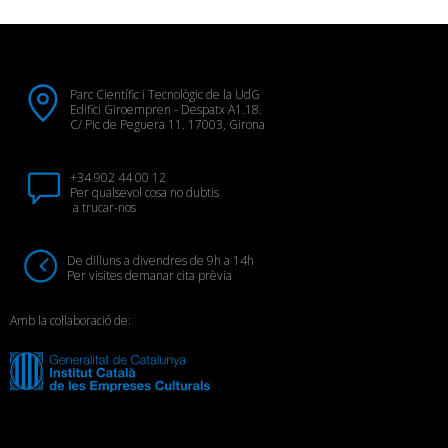
Parc Científic i Tecnològic de la UdG
Edifici Giroempren - Despatx A1.18.
C/ Pic de Peguera 11. 17003, Girona
+34 902 44 00 12
Per qualsevol cosa no dubtis
a trucar-nos
De dilluns a divendres de 9h a 14h
Per visites demanar cita prèvia
Amb la col·laboració de: