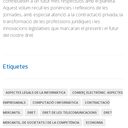
contribueixin a un futur més respectuós amb el planeta.
Aquest volum recull les ponències i reflexions de les
Jornades, amb especial atenció a la contractació privada, la
transformació de les professions jurídiques i les
innovacions legislatives que marcaran el present i el futur
del nostre dret.
Etiquetes
ASPECTES LEGALS DE LA INFORMÀTICA
COMERÇ ELECTRÒNIC: ASPECTES
EMPRESARIALS
COMPUTACIÓ I INFORMÀTICA
CONTRACTACIÓ
MERCANTIL
DRET
DRET DE LES TELECOMUNICACIONS
DRET
MERCANTIL, DE SOCIETATS I DE LA COMPETÈNCIA
ECONOMIA