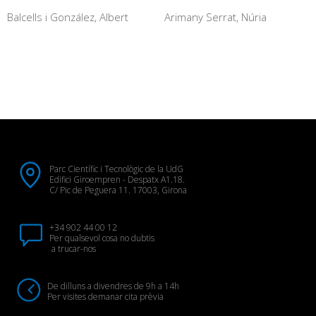
Balcells i González, Albert
Arimany Serrat, Núria
Parc Científic i Tecnològic de la UdG
Edifici Giroempren - Despatx A1.18.
C/ Pic de Peguera 11. 17003, Girona
+34 902 44 00 12
Per qualsevol cosa no dubtis
a trucar-nos
De dilluns a divendres de 9h a 14h
Per visites demanar cita prèvia