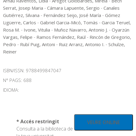
-
-
Arnau Raventós, Lídia
Artigot Golobardes, Mireia
Bech
-
-
Serrat, Josep Maria
Cámara Lapuente, Sergio
Canales
-
-
Gutiérrez, Silvana
Fernández Seijo, José María
Gómez
-
-
Ligüerre, Carlos
Gabriel Garcia-Micó, Tomàs
Garcia Teruel,
-
-
-
Rosa M.
Ivone, Vitulia
Muñoz Navarro, Antonio J.
Oyarzún
-
-
Vargas, Felipe
Ramos Fernández, Raül
Rincón de Gregorio,
-
-
-
Pedro
Rubí Puig, Antoni
Ruiz Arranz, Antonio I.
Schulze,
Reiner
ISBN/ISSN:
9788499847047
N° PAGS: 688
IDIOMA:
* Accés restringit
VEURE ONLINE
Consulta a la biblioteca de