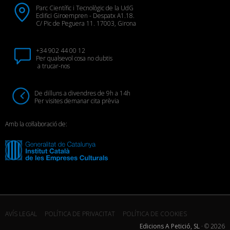
Parc Científic i Tecnològic de la UdG
Edifici Giroempren - Despatx A1.18.
C/ Pic de Peguera 11. 17003, Girona
+34 902 44 00 12
Per qualsevol cosa no dubtis
a trucar-nos
De dilluns a divendres de 9h a 14h
Per visites demanar cita prèvia
Amb la col·laboració de:
AVÍS LEGAL
POLÍTICA DE PRIVACITAT
POLÍTICA DE COOKIES
Edicions A Petició, SL
· ©
2026