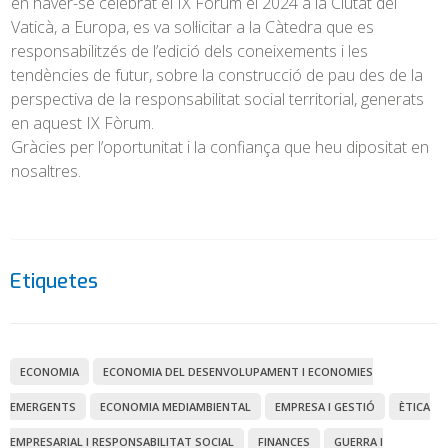
en haver-se celebrat el IX Fòrum el 2024 a la Ciutat del
Vaticà, a Europa, es va sol·licitar a la Càtedra que es
responsabilitzés de l’edició dels coneixements i les
tendències de futur, sobre la construcció de pau des de la
perspectiva de la responsabilitat social territorial, generats
en aquest IX Fòrum.
Gràcies per l’oportunitat i la confiança que heu dipositat en
nosaltres.
Etiquetes
ECONOMIA
ECONOMIA DEL DESENVOLUPAMENT I ECONOMIES
EMERGENTS
ECONOMIA MEDIAMBIENTAL
EMPRESA I GESTIÓ
ÈTICA
EMPRESARIAL I RESPONSABILITAT SOCIAL
FINANCES
GUERRA I