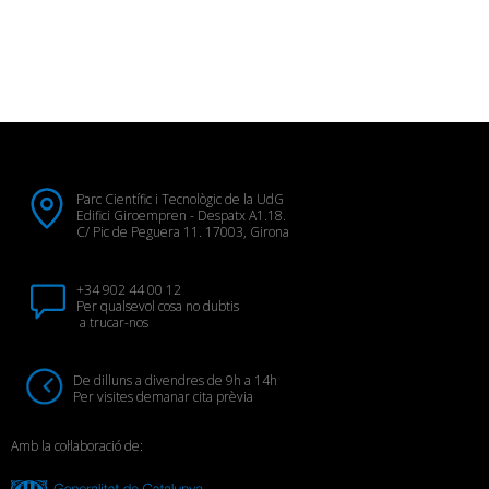
Parc Científic i Tecnològic de la UdG
Edifici Giroempren - Despatx A1.18.
C/ Pic de Peguera 11. 17003, Girona
+34 902 44 00 12
Per qualsevol cosa no dubtis
a trucar-nos
De dilluns a divendres de 9h a 14h
Per visites demanar cita prèvia
Amb la col·laboració de: