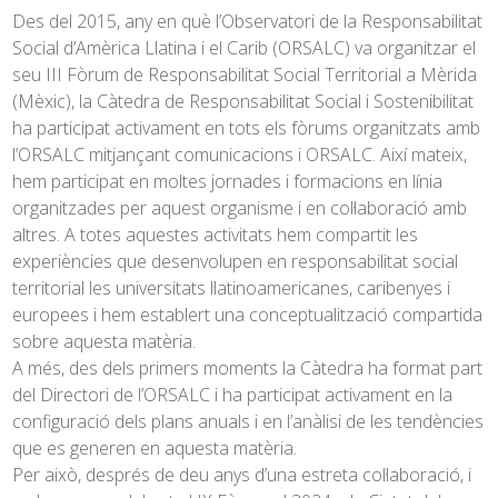
Des del 2015, any en què l’Observatori de la Responsabilitat
Social d’Amèrica Llatina i el Carib (ORSALC) va organitzar el
seu III Fòrum de Responsabilitat Social Territorial a Mèrida
(Mèxic), la Càtedra de Responsabilitat Social i Sostenibilitat
ha participat activament en tots els fòrums organitzats amb
l’ORSALC mitjançant comunicacions i ORSALC. Així mateix,
hem participat en moltes jornades i formacions en línia
organitzades per aquest organisme i en col·laboració amb
altres. A totes aquestes activitats hem compartit les
experiències que desenvolupen en responsabilitat social
territorial les universitats llatinoamericanes, caribenyes i
europees i hem establert una conceptualització compartida
sobre aquesta matèria.
A més, des dels primers moments la Càtedra ha format part
del Directori de l’ORSALC i ha participat activament en la
configuració dels plans anuals i en l’anàlisi de les tendències
que es generen en aquesta matèria.
Per això, després de deu anys d’una estreta col·laboració, i