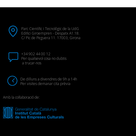
Parc Científic i Tecnològic de la UdG
Edifici Giroempren - Despatx A1.18.
C/ Pic de Peguera 11. 17003, Girona
+34 902 44 00 12
Per qualsevol cosa no dubtis
a trucar-nos
De dilluns a divendres de 9h a 14h
Per visites demanar cita prèvia
Amb la col·laboració de: