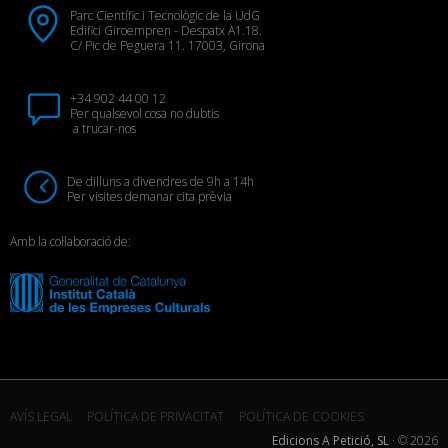
Parc Científic i Tecnològic de la UdG
Edifici Giroempren - Despatx A1.18.
C/ Pic de Peguera 11. 17003, Girona
+34 902 44 00 12
Per qualsevol cosa no dubtis
a trucar-nos
De dilluns a divendres de 9h a 14h
Per visites demanar cita prèvia
Amb la col·laboració de:
AVÍS LEGAL
POLÍTICA DE PRIVACITAT
POLÍTICA DE COOKIES
Edicions A Petició, SL
· ©
2026