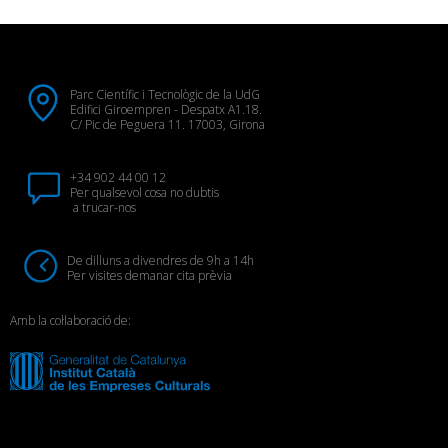
Parc Científic i Tecnològic de la UdG
Edifici Giroempren - Despatx A1.18.
C/ Pic de Peguera 11. 17003, Girona
+34 902 44 00 12
Per qualsevol cosa no dubtis
a trucar-nos
De dilluns a divendres de 9h a 14h
Per visites demanar cita prèvia
Amb la col·laboració de: