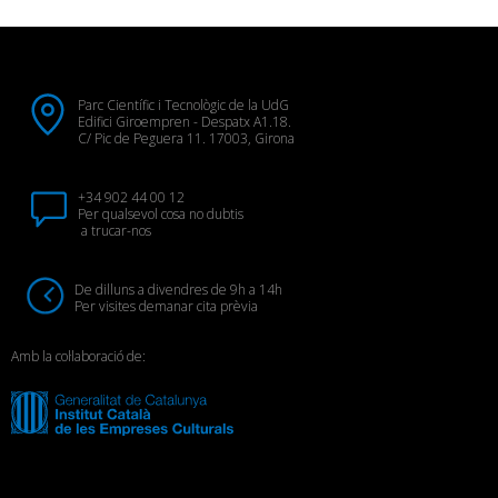
Parc Científic i Tecnològic de la UdG
Edifici Giroempren - Despatx A1.18.
C/ Pic de Peguera 11. 17003, Girona
+34 902 44 00 12
Per qualsevol cosa no dubtis
a trucar-nos
De dilluns a divendres de 9h a 14h
Per visites demanar cita prèvia
Amb la col·laboració de: