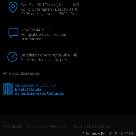
Parc Científic i Tecnològic de la UdG
Edifici Giroempren - Despatx A1.18.
C/ Pic de Peguera 11. 17003, Girona
+34 902 44 00 12
Per qualsevol cosa no dubtis
a trucar-nos
De dilluns a divendres de 9h a 14h
Per visites demanar cita prèvia
Amb la col·laboració de:
AVÍS LEGAL
POLÍTICA DE PRIVACITAT
POLÍTICA DE COOKIES
Edicions A Petició, SL
· ©
2026