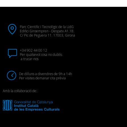
Parc Científic i Tecnològic de la UdG
Edifici Giroempren - Despatx A1.18.
C/ Pic de Peguera 11. 17003, Girona
+34 902 44 00 12
Per qualsevol cosa no dubtis
a trucar-nos
De dilluns a divendres de 9h a 14h
Per visites demanar cita prèvia
Amb la col·laboració de: