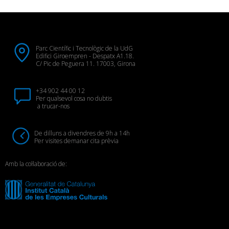
Parc Científic i Tecnològic de la UdG
Edifici Giroempren - Despatx A1.18.
C/ Pic de Peguera 11. 17003, Girona
+34 902 44 00 12
Per qualsevol cosa no dubtis
a trucar-nos
De dilluns a divendres de 9h a 14h
Per visites demanar cita prèvia
Amb la col·laboració de: