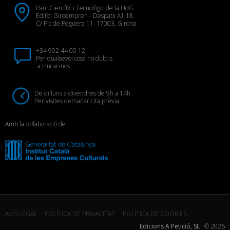
Parc Científic i Tecnològic de la UdG
Edifici Giroempren - Despatx A1.18.
C/ Pic de Peguera 11. 17003, Girona
+34 902 44 00 12
Per qualsevol cosa no dubtis
a trucar-nos
De dilluns a divendres de 9h a 14h
Per visites demanar cita prèvia
Amb la col·laboració de:
AVÍS LEGAL
POLÍTICA DE PRIVACITAT
POLÍTICA DE COOKIES
Edicions A Petició, SL
· ©
2026