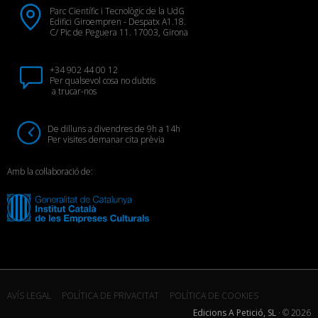
Parc Científic i Tecnològic de la UdG
Edifici Giroempren - Despatx A1.18.
C/ Pic de Peguera 11. 17003, Girona
+34 902 44 00 12
Per qualsevol cosa no dubtis
a trucar-nos
De dilluns a divendres de 9h a 14h
Per visites demanar cita prèvia
Amb la col·laboració de:
AVÍS LEGAL
POLÍTICA DE PRIVACITAT
POLÍTICA DE COOKIES
Edicions A Petició, SL
· ©
2026