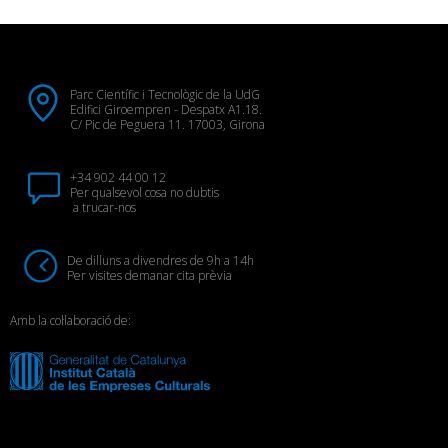
Parc Científic i Tecnològic de la UdG
Edifici Giroempren - Despatx A1.18.
C/ Pic de Peguera 11. 17003, Girona
+34 902 44 00 12
Per qualsevol cosa no dubtis
a trucar-nos
De dilluns a divendres de 9h a 14h
Per visites demanar cita prèvia
Amb la col·laboració de: