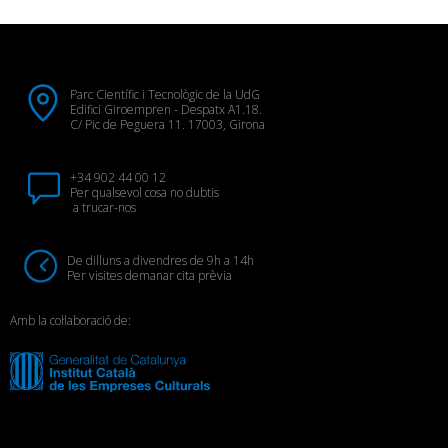
Parc Científic i Tecnològic de la UdG
Edifici Giroempren - Despatx A1.18.
C/ Pic de Peguera 11. 17003, Girona
+34 902 44 00 12
Per qualsevol cosa no dubtis
a trucar-nos
De dilluns a divendres de 9h a 14h
Per visites demanar cita prèvia
Amb la col·laboració de: