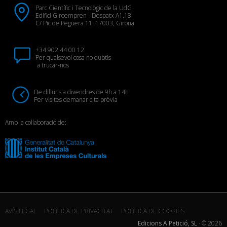
Parc Científic i Tecnològic de la UdG
Edifici Giroempren - Despatx A1.18.
C/ Pic de Peguera 11. 17003, Girona
+34 902 44 00 12
Per qualsevol cosa no dubtis
a trucar-nos
De dilluns a divendres de 9h a 14h
Per visites demanar cita prèvia
Amb la col·laboració de:
AVÍS LEGAL
POLÍTICA DE PRIVACITAT
POLÍTICA DE COOKIES
Edicions A Petició, SL
· ©
2026