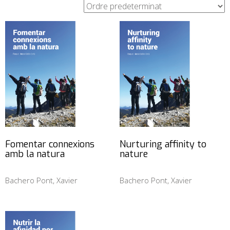
Fomentar connexions
Nurturing affinity to
amb la natura
nature
Bachero Pont, Xavier
Bachero Pont, Xavier