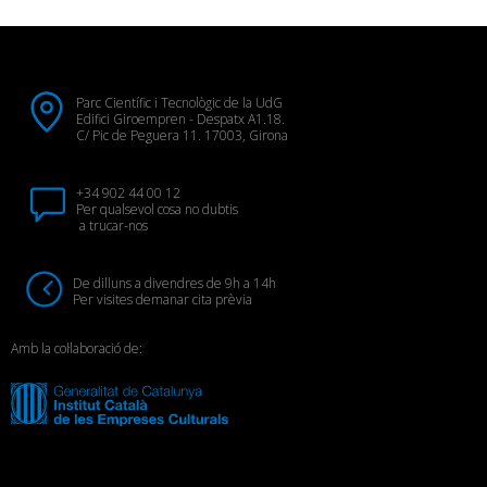
Parc Científic i Tecnològic de la UdG
Edifici Giroempren - Despatx A1.18.
C/ Pic de Peguera 11. 17003, Girona
+34 902 44 00 12
Per qualsevol cosa no dubtis
a trucar-nos
De dilluns a divendres de 9h a 14h
Per visites demanar cita prèvia
Amb la col·laboració de: