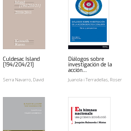
Culdesac Island
Diálogos sobre
[194/204/21]
investigación de la
acción…
Serra Navarro, David
Juanola i Terradellas, Roser