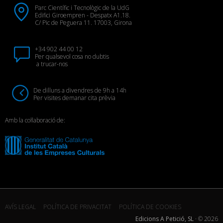
Parc Científic i Tecnològic de la UdG
Edifici Giroempren - Despatx A1.18.
C/ Pic de Peguera 11. 17003, Girona
+34 902 44 00 12
Per qualsevol cosa no dubtis
a trucar-nos
De dilluns a divendres de 9h a 14h
Per visites demanar cita prèvia
Amb la col·laboració de:
AVÍS LEGAL
POLÍTICA DE PRIVACITAT
POLÍTICA DE COOKIES
Edicions A Petició, SL
· ©
2026