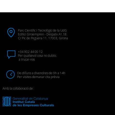
Parc Científic i Tecnològic de la UdG
Edifici Giroempren - Despatx A1.18.
C/ Pic de Peguera 11. 17003, Girona
+34 902 44 00 12
Per qualsevol cosa no dubtis
a trucar-nos
De dilluns a divendres de 9h a 14h
Per visites demanar cita prèvia
Amb la col·laboració de: