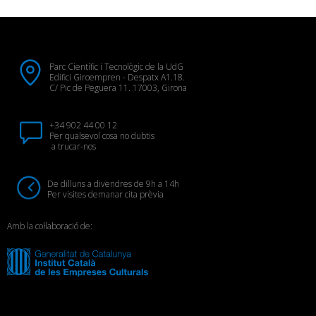
Parc Científic i Tecnològic de la UdG
Edifici Giroempren - Despatx A1.18.
C/ Pic de Peguera 11. 17003, Girona
+34 902 44 00 12
Per qualsevol cosa no dubtis
a trucar-nos
De dilluns a divendres de 9h a 14h
Per visites demanar cita prèvia
Amb la col·laboració de: