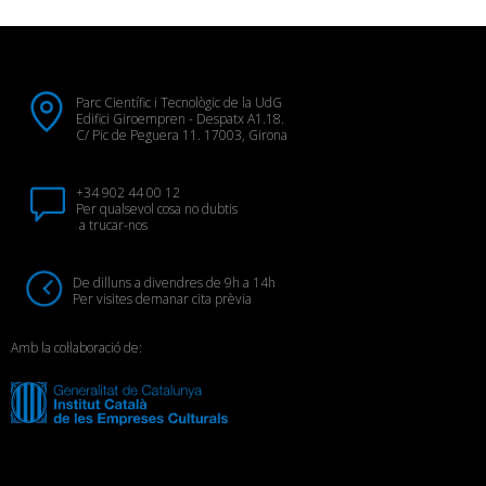
Parc Científic i Tecnològic de la UdG
Edifici Giroempren - Despatx A1.18.
C/ Pic de Peguera 11. 17003, Girona
+34 902 44 00 12
Per qualsevol cosa no dubtis
a trucar-nos
De dilluns a divendres de 9h a 14h
Per visites demanar cita prèvia
Amb la col·laboració de: