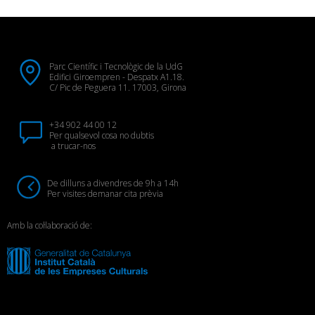
Parc Científic i Tecnològic de la UdG
Edifici Giroempren - Despatx A1.18.
C/ Pic de Peguera 11. 17003, Girona
+34 902 44 00 12
Per qualsevol cosa no dubtis
a trucar-nos
De dilluns a divendres de 9h a 14h
Per visites demanar cita prèvia
Amb la col·laboració de: