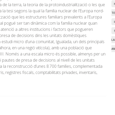
e la terra, la teoria de la protoindustrialització o les que
la tesi segons la qual la família nuclear de l’Europa nord-
TE
tzació que les estructures familiars prevalents a l’Europa
ncal pogué ser tan dinàmica com la família nuclear quan
 atenció a altres institucions i factors que pogueren
 presa de decisions dins les unitats domèstiques.
LA
n estudi micro d’una comunitat, Igualada, un dels principals
alhora, en una regió vitícola), amb una població que
A
III. Només a una escala micro és possible, almenys per un
i pautes de presa de decisions al nivell de les unitats
ha la reconstrucció d’unes 8.700 famílies, complementada
, registres fiscals, comptabilitats privades, inventaris,