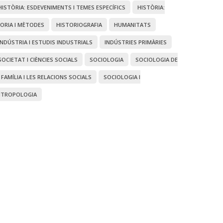
HISTÒRIA: ESDEVENIMENTS I TEMES ESPECÍFICS
HISTÒRIA:
ORIA I MÈTODES
HISTORIOGRAFIA
HUMANITATS
INDÚSTRIA I ESTUDIS INDUSTRIALS
INDÚSTRIES PRIMÀRIES
SOCIETAT I CIÈNCIES SOCIALS
SOCIOLOGIA
SOCIOLOGIA DE
 FAMÍLIA I LES RELACIONS SOCIALS
SOCIOLOGIA I
NTROPOLOGIA