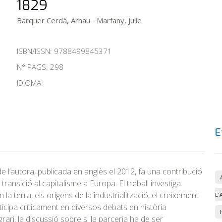
1829
-
Barquer Cerdà, Arnau
Marfany, Julie
ISBN/ISSN:
9788499845371
N° PAGS: 298
IDIOMA:
E
 de l’autora, publicada en anglès el 2012, fa una contribució
transició al capitalisme a Europa. El treball investiga
la terra, els orígens de la industrialització, el creixement
L'
rticipa críticament en diversos debats en història
rari, la discussió sobre si la parceria ha de ser